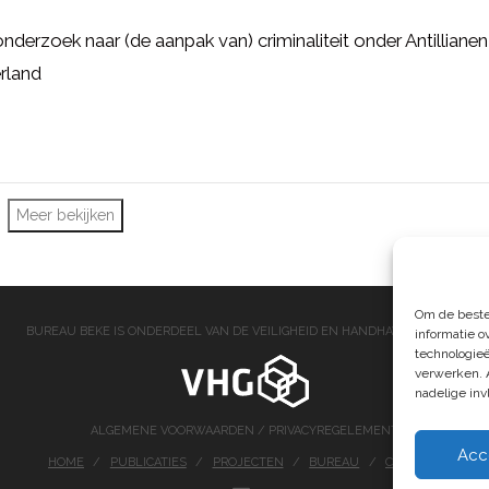
nderzoek naar (de aanpak van) criminaliteit onder Antillianen
rland
Meer bekijken
Om de beste
BUREAU BEKE IS ONDERDEEL VAN DE VEILIGHEID EN HANDHAVING GROEP
informatie o
technologieë
verwerken. 
nadelige in
ALGEMENE VOORWAARDEN
/
PRIVACYREGELEMENT
Acc
HOME
PUBLICATIES
PROJECTEN
BUREAU
CONTACT