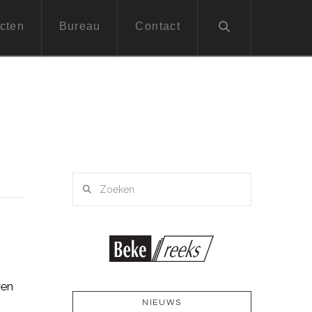
cten
Bureau
Contact
Zoeken
ven
NIEUWS