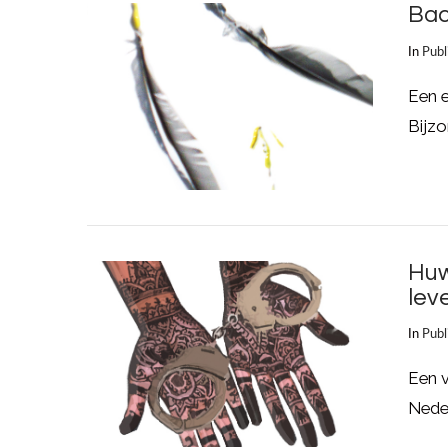
Bac
In
Publ
Een 
Bijzo
LEES MEER
Huw
lev
In
Publ
Een 
Nede