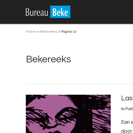
Home
>
Bekereeks
>
Pagina 10
Bekereeks
Las
In
Publ
Een e
door 