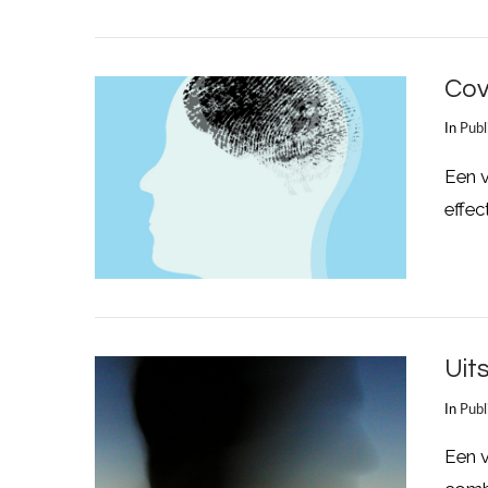
LEES MEER
Cov
In
Publ
Een v
effec
LEES MEER
Uit
In
Publ
Een 