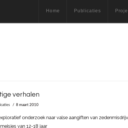
Home
Publicaties
Proje
tige verhalen
icaties
8 maart 2010
xploratief onderzoek naar valse aangiften van zedenmisdrij
meisjes van 12-18 jaar