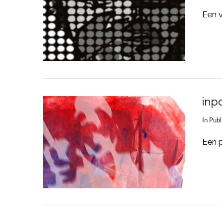
Een 
LEES MEER
inp
In
Publ
Een p
LEES MEER