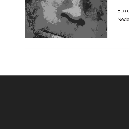
Een o
Nede
LEES MEER
LEES MEER