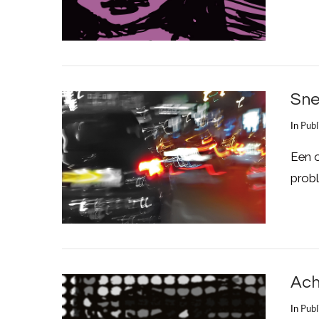
Sne
In
Publ
Een o
probl
LEES MEER
Ach
In
Publ