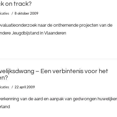
k on track?
icaties
8 oktober 2009
evaluatieonderzoek naar de onthemende projecten van de
ndere Jeugdbijstand in Vlaanderen
elijksdwang – Een verbintenis voor het
en?
icaties
22 april 2009
verkenning van de aard en aanpak van gedwongen huwelijken
rland