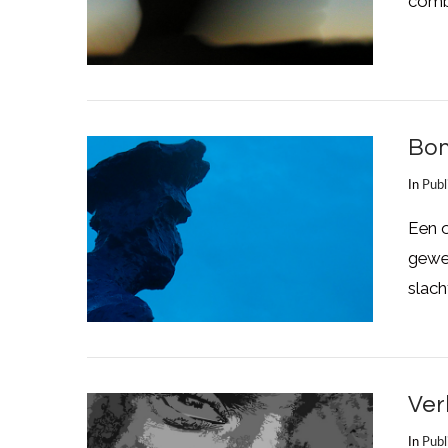
combi
LEES MEER
Bon
In
Publ
Een o
gewe
slach
LEES MEER
Ver
In
Publ