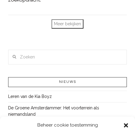
Meer bekijken
Zoeken
NIEUWS
Leren van de Kia Boyz
De Groene Amsterdammer: Het voorterrein als
niemandsland
Beheer cookie toestemming
Cursus Wapens op school: signaleren, duiden en handelen