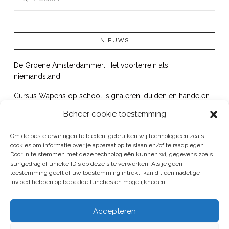
NIEUWS
De Groene Amsterdammer: Het voorterrein als
niemandsland
Cursus Wapens op school: signaleren, duiden en handelen
Beheer cookie toestemming
OUT!
Bureau Beke ontwikkelt jeugdmonitor Aruba
Om de beste ervaringen te bieden, gebruiken wij technologieën zoals
cookies om informatie over je apparaat op te slaan en/of te raadplegen.
Vacature: senior onderzoeker
Door in te stemmen met deze technologieën kunnen wij gegevens zoals
surfgedrag of unieke ID's op deze site verwerken. Als je geen
toestemming geeft of uw toestemming intrekt, kan dit een nadelige
invloed hebben op bepaalde functies en mogelijkheden.
BUREAU BEKE IS ONDERDEEL VAN DE VEILIGHEID EN HANDHAVING
Accepteren
GROEP