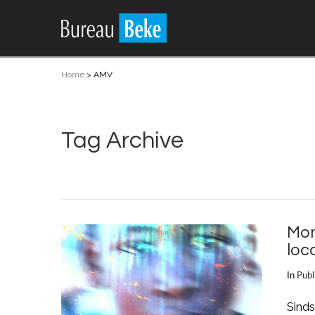
Home
>
AMV
Tag Archive
Mon
loc
In
Publ
Sinds