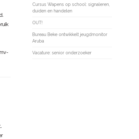
Cursus Wapens op school: signaleren,
duiden en handelen
d.
OUT!
ruik
Bureau Beke ontwikkelt jeugdmonitor
Aruba
amv-
Vacature: senior onderzoeker
.
er