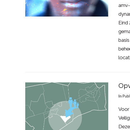
amv-l
dyna
Eind
gema
basis
behee
locat
Opv
In
Publ
LEES MEER
Voor
Veili
Deze 