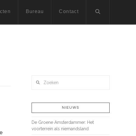
cten
Bureau
Contact
Zoeken
NIEUWS
De Groene Amsterdammer: Het
voorterrein als niemandsland
de