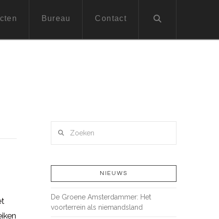
cten
Bureau
Contact
Zoeken
NIEUWS
De Groene Amsterdammer: Het
et
voorterrein als niemandsland
eiken