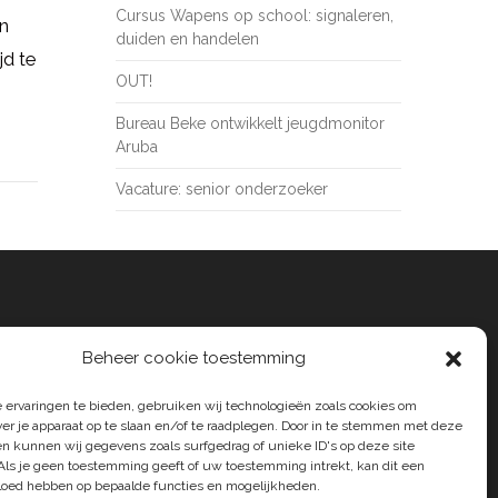
Cursus Wapens op school: signaleren,
en
duiden en handelen
jd te
OUT!
Bureau Beke ontwikkelt jeugdmonitor
Aruba
Vacature: senior onderzoeker
Beheer cookie toestemming
 ervaringen te bieden, gebruiken wij technologieën zoals cookies om
ver je apparaat op te slaan en/of te raadplegen. Door in te stemmen met deze
n kunnen wij gegevens zoals surfgedrag of unieke ID's op deze site
Als je geen toestemming geeft of uw toestemming intrekt, kan dit een
vloed hebben op bepaalde functies en mogelijkheden.