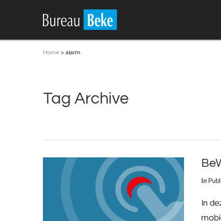
Home
>
alarm
Tag Archive
BeW
In
Publ
In de
mobie