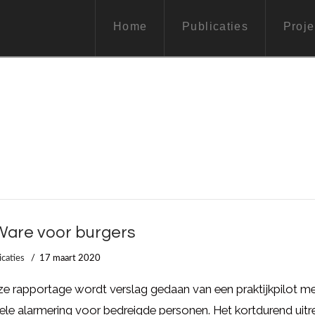
Home
Publicaties
Proje
are voor burgers
icaties
17 maart 2020
ze rapportage wordt verslag gedaan van een praktijkpilot m
le alarmering voor bedreigde personen. Het kortdurend uitr