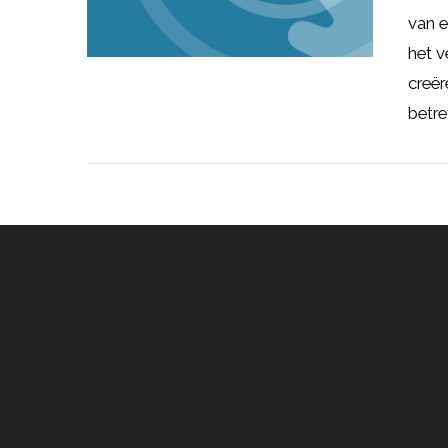
van e
het v
creër
betre
LEES MEER