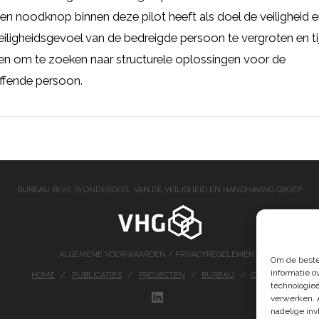
en noodknop binnen deze pilot heeft als doel de veiligheid 
eiligheidsgevoel van de bedreigde persoon te vergroten en ti
en om te zoeken naar structurele oplossingen voor de
ffende persoon.
BUREAU BEKE IS ONDERDEEL VAN DE VEILIGHEID EN HANDHAVING GROEP
ALGEMENE VOORWAARDEN
/
PRIVACYREGELEMENT
Om de beste
informatie o
HOME
PUBLICATIES
PROJECTEN
BUREAU
CONTACT
technologieë
verwerken. 
LINKEDIN
nadelige in