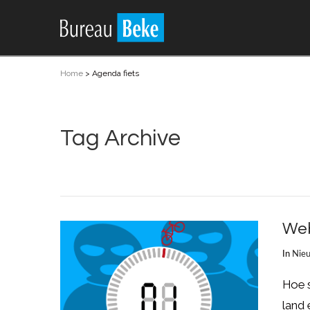
Home
>
Agenda fiets
Tag Archive
Web
In
Nie
Hoe s
land 