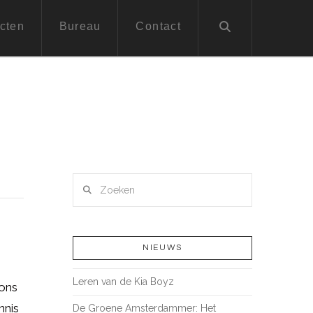
cten
Bureau
Contact
Zoeken
NIEUWS
Leren van de Kia Boyz
 ons
nnis
De Groene Amsterdammer: Het