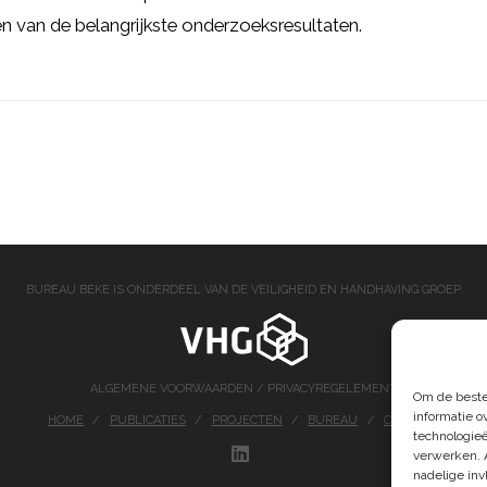
 van de belangrijkste onderzoeksresultaten.
BUREAU BEKE IS ONDERDEEL VAN DE VEILIGHEID EN HANDHAVING GROEP
ALGEMENE VOORWAARDEN
/
PRIVACYREGELEMENT
Om de beste
informatie o
HOME
PUBLICATIES
PROJECTEN
BUREAU
CONTACT
technologieë
verwerken. 
LINKEDIN
nadelige in