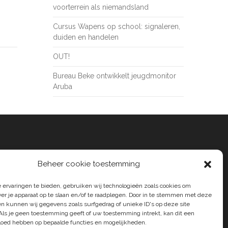
voorterrein als niemandsland
Cursus Wapens op school: signaleren,
duiden en handelen
OUT!
Bureau Beke ontwikkelt jeugdmonitor
Aruba
Beheer cookie toestemming
 ervaringen te bieden, gebruiken wij technologieën zoals cookies om
ver je apparaat op te slaan en/of te raadplegen. Door in te stemmen met deze
n kunnen wij gegevens zoals surfgedrag of unieke ID's op deze site
Als je geen toestemming geeft of uw toestemming intrekt, kan dit een
vloed hebben op bepaalde functies en mogelijkheden.