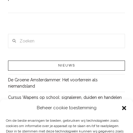
Zoeken
NIEUWS
De Groene Amsterdammer: Het voorterrein als
niemandsland
Cursus Wapens op school: signaleren, duiden en handelen
Beheer cookie toestemming
OUT!
Bureau Beke ontwikkelt jeugdmonitor Aruba
Om de beste ervaringen te bieden, gebruiken wij technologieën zoals
cookies om informatie over je apparaat op te slaan en/of te raadplegen.
Vacature: senior onderzoeker
Door in te stemmen met deze technologieën kunnen wij gegevens zoals