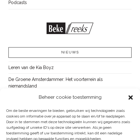
Podcasts
NIEUWS
Leren van de Kia Boyz
De Groene Amsterdammer: Het voorterrein als
niemandsland
Beheer cookie toestemming
Cursus Wapens op school: signaleren, duiden en handelen
OUT!
Om de beste ervaringen te bieden, gebruiken wij technologieën zoals
cookies om informatie over je apparaat op te slaan en/of te raadplegen.
Bureau Beke ontwikkelt jeugdmonitor Aruba
Door in te stemmen met deze technologieën kunnen wij gegevens zoals
surfgedrag of unieke ID's op deze site verwerken. Als je geen
toestemming geeft of uw toestemming intrekt, kan dit een nadelige
invloed hebben op bepaalde functies en mogelijkheden.