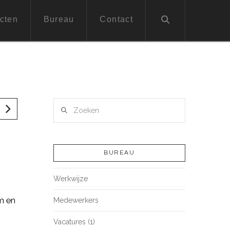
cten
Bureau
Contact
Zoeken
BUREAU
Werkwijze
m en
Medewerkers
Vacatures (1)