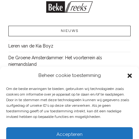
NIEUWS
Leren van de Kia Boyz
De Groene Amsterdammer: Het voorterrein als
niemandsland
Beheer cookie toestemming
Cursus Wapens op school: signaleren, duiden en handelen
OUT!
Om de beste ervaringen te bieden, gebruiken wij technologieën zoals
cookies om informatie over je apparaat op te slaan en/of te raadplegen.
Bureau Beke ontwikkelt jeugdmonitor Aruba
Door in te stemmen met deze technologieën kunnen wij gegevens zoals
surfgedrag of unieke ID's op deze site verwerken. Als je geen
toestemming geeft of uw toestemming intrekt, kan dit een nadelige
invloed hebben op bepaalde functies en mogelijkheden.
BUREAU BEKE IS ONDERDEEL VAN DE VEILIGHEID EN HANDHAVING
Accepteren
GROEP