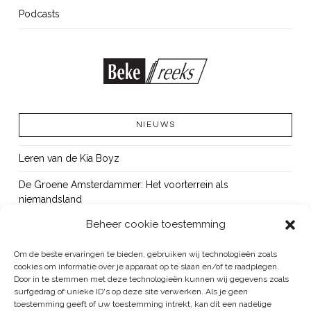
Podcasts
NIEUWS
Leren van de Kia Boyz
De Groene Amsterdammer: Het voorterrein als
niemandsland
Beheer cookie toestemming
Cursus Wapens op school: signaleren, duiden en handelen
OUT!
Om de beste ervaringen te bieden, gebruiken wij technologieën zoals
cookies om informatie over je apparaat op te slaan en/of te raadplegen.
Bureau Beke ontwikkelt jeugdmonitor Aruba
Door in te stemmen met deze technologieën kunnen wij gegevens zoals
surfgedrag of unieke ID's op deze site verwerken. Als je geen
toestemming geeft of uw toestemming intrekt, kan dit een nadelige