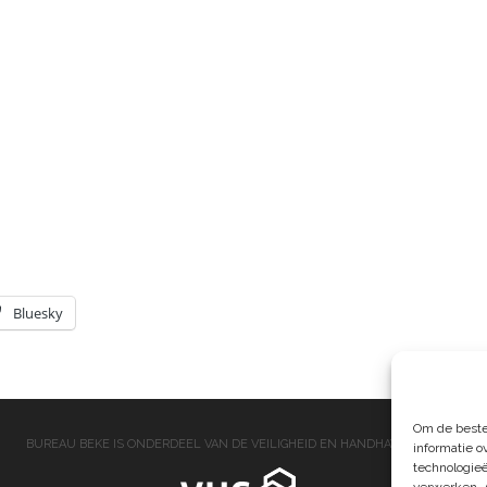
Bluesky
Om de beste
BUREAU BEKE IS ONDERDEEL VAN DE VEILIGHEID EN HANDHAVING GROEP
informatie o
technologieë