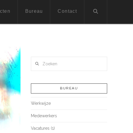
cten
Bureau
Contact
Zoeken
BUREAU
Werkwijze
Medewerkers
Vacatures (1)