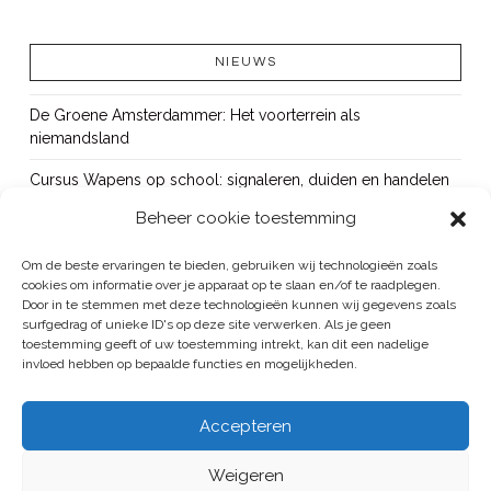
NIEUWS
De Groene Amsterdammer: Het voorterrein als
niemandsland
Cursus Wapens op school: signaleren, duiden en handelen
Beheer cookie toestemming
OUT!
Bureau Beke ontwikkelt jeugdmonitor Aruba
Om de beste ervaringen te bieden, gebruiken wij technologieën zoals
cookies om informatie over je apparaat op te slaan en/of te raadplegen.
Vacature: senior onderzoeker
Door in te stemmen met deze technologieën kunnen wij gegevens zoals
surfgedrag of unieke ID's op deze site verwerken. Als je geen
toestemming geeft of uw toestemming intrekt, kan dit een nadelige
invloed hebben op bepaalde functies en mogelijkheden.
BUREAU BEKE IS ONDERDEEL VAN DE VEILIGHEID EN HANDHAVING
Accepteren
GROEP
Weigeren
ALGEMENE VOORWAARDEN
/
PRIVACYREGELEMENT