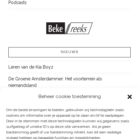
Podcasts
NIEUWS
Leren van de Kia Boyz
De Groene Amsterdammer: Het voorterrein als
niemandsland
Beheer cookie toestemming
Cursus Wapens op school: signaleren, duiden en handelen
OUT!
Om de beste ervaringen te bieden, gebruiken wij technologieën zoals
cookies om informatie over je apparaat op te slaan en/of te raadplegen.
Bureau Beke ontwikkelt jeugdmonitor Aruba
Door in te stemmen met deze technologieën kunnen wij gegevens zoals
surfgedrag of unieke ID's op deze site verwerken. Als je geen
toestemming geeft of uw toestemming intrekt, kan dit een nadelige
invloed hebben op bepaalde functies en mogelijkheden.