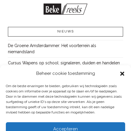
NIEUWS
De Groene Amsterdammer: Het voorterrein als
niemandsland
Cursus Wapens op school: signaleren, duiden en handelen
Beheer cookie toestemming
OUT!
Bureau Beke ontwikkelt jeugdmonitor Aruba
Om de beste ervaringen te bieden, gebruiken wij technologieën zoals
cookies om informatie over je apparaat op te slaan en/of te raadplegen.
Vacature: senior onderzoeker
Door in te stemmen met deze technologieën kunnen wij gegevens zoals
surfgedrag of unieke ID's op deze site verwerken. Als je geen
toestemming geeft of uw toestemming intrekt, kan dit een nadelige
invloed hebben op bepaalde functies en mogelijkheden.
BUREAU BEKE IS ONDERDEEL VAN DE VEILIGHEID EN HANDHAVING
Accepteren
GROEP