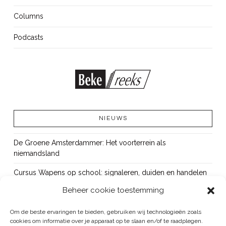
Columns
Podcasts
NIEUWS
De Groene Amsterdammer: Het voorterrein als
niemandsland
Cursus Wapens op school: signaleren, duiden en handelen
Beheer cookie toestemming
OUT!
Bureau Beke ontwikkelt jeugdmonitor Aruba
Om de beste ervaringen te bieden, gebruiken wij technologieën zoals
cookies om informatie over je apparaat op te slaan en/of te raadplegen.