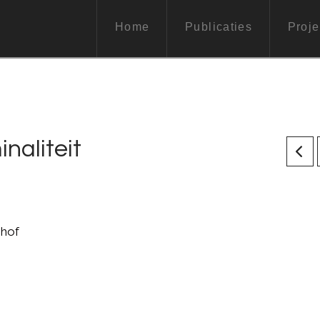
Home
Publicaties
Proje
naliteit
shof