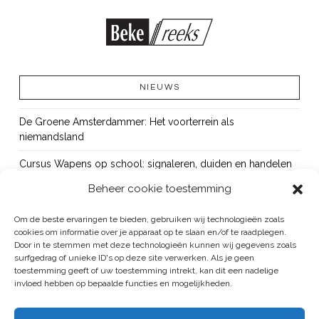
NIEUWS
De Groene Amsterdammer: Het voorterrein als
niemandsland
Cursus Wapens op school: signaleren, duiden en handelen
Beheer cookie toestemming
OUT!
Bureau Beke ontwikkelt jeugdmonitor Aruba
Om de beste ervaringen te bieden, gebruiken wij technologieën zoals
cookies om informatie over je apparaat op te slaan en/of te raadplegen.
Vacature: senior onderzoeker
Door in te stemmen met deze technologieën kunnen wij gegevens zoals
surfgedrag of unieke ID's op deze site verwerken. Als je geen
toestemming geeft of uw toestemming intrekt, kan dit een nadelige
invloed hebben op bepaalde functies en mogelijkheden.
BUREAU BEKE IS ONDERDEEL VAN DE VEILIGHEID EN HANDHAVING