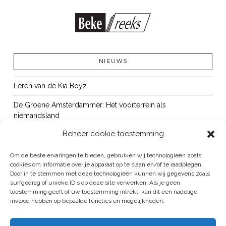
NIEUWS
Leren van de Kia Boyz
De Groene Amsterdammer: Het voorterrein als
niemandsland
Beheer cookie toestemming
Cursus Wapens op school: signaleren, duiden en handelen
OUT!
Om de beste ervaringen te bieden, gebruiken wij technologieën zoals
cookies om informatie over je apparaat op te slaan en/of te raadplegen.
Bureau Beke ontwikkelt jeugdmonitor Aruba
Door in te stemmen met deze technologieën kunnen wij gegevens zoals
surfgedrag of unieke ID's op deze site verwerken. Als je geen
toestemming geeft of uw toestemming intrekt, kan dit een nadelige
invloed hebben op bepaalde functies en mogelijkheden.
BUREAU BEKE IS ONDERDEEL VAN DE VEILIGHEID EN HANDHAVING