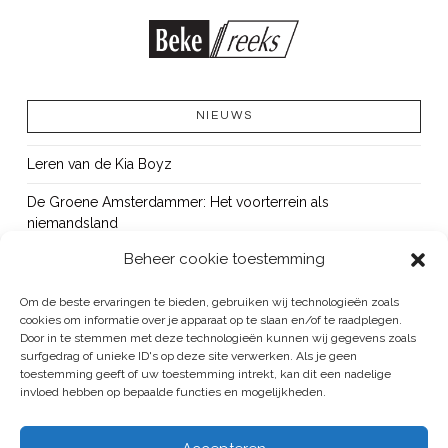
NIEUWS
Leren van de Kia Boyz
De Groene Amsterdammer: Het voorterrein als
niemandsland
Beheer cookie toestemming
Cursus Wapens op school: signaleren, duiden en handelen
OUT!
Om de beste ervaringen te bieden, gebruiken wij technologieën zoals
cookies om informatie over je apparaat op te slaan en/of te raadplegen.
Bureau Beke ontwikkelt jeugdmonitor Aruba
Door in te stemmen met deze technologieën kunnen wij gegevens zoals
surfgedrag of unieke ID's op deze site verwerken. Als je geen
toestemming geeft of uw toestemming intrekt, kan dit een nadelige
invloed hebben op bepaalde functies en mogelijkheden.
BUREAU BEKE IS ONDERDEEL VAN DE VEILIGHEID EN HANDHAVING
GROEP