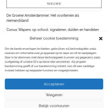
NIEUWS
De Groene Amsterdammer: Het voorterrein als
niemandsland
Cursus Wapens op school: signaleren, duiden en handelen
Beheer cookie toestemming
OUT!
Bureau Beke ontwikkelt jeugdmonitor Aruba
Om de beste ervaringen te bieden, gebruiken wij technologieën zoals
cookies om informatie over je apparaat op te slaan en/of te raadplegen.
Vacature: senior onderzoeker
Door in te stemmen met deze technologieën kunnen wij gegevens zoals
surfgedrag of unieke ID's op deze site verwerken. Als je geen
toestemming geeft of uw toestemming intrekt, kan dit een nadelige
invloed hebben op bepaalde functies en mogelijkheden.
BUREAU BEKE IS ONDERDEEL VAN DE VEILIGHEID EN HANDHAVING
Accepteren
GROEP
Weigeren
ALGEMENE VOORWAARDEN
/
PRIVACYREGELEMENT
HOME
PUBLICATIES
PROJECTEN
BUREAU
CONTACT
Bekijk voorkeuren