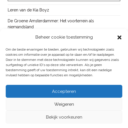
Leren van de Kia Boyz
De Groene Amsterdammer: Het voorterrein als
niemandsland
Beheer cookie toestemming
Cursus Wapens op school: signaleren, duiden en handelen
OUT!
Om de beste ervaringen te bieden, gebruiken wij technologieën zoals
cookies om informatie over je apparaat op te slaan en/of te raadplegen.
Bureau Beke ontwikkelt jeugdmonitor Aruba
Door in te stemmen met deze technologieën kunnen wij gegevens zoals
surfgedrag of unieke ID's op deze site verwerken. Als je geen
toestemming geeft of uw toestemming intrekt, kan dit een nadelige
invloed hebben op bepaalde functies en mogelijkheden.
BUREAU BEKE IS ONDERDEEL VAN DE VEILIGHEID EN HANDHAVING
Accepteren
GROEP
Weigeren
ALGEMENE VOORWAARDEN
/
PRIVACYREGELEMENT
HOME
PUBLICATIES
PROJECTEN
BUREAU
CONTACT
Bekijk voorkeuren