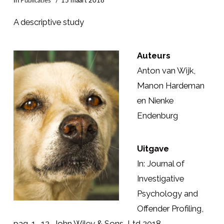
In
Publicaties
15 maart 2018
A descriptive study
Auteurs
Anton van Wijk,
Manon Hardeman
en Nienke
Endenburg
Uitgave
In: Journal of
Investigative
Psychology and
Offender Profiling,
pag. 1- 12, John Wiley & Sons, Ltd 2018