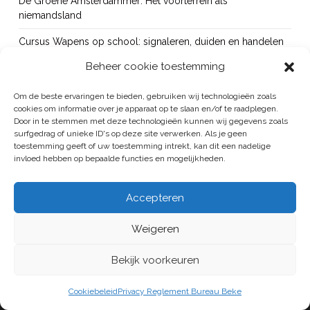
De Groene Amsterdammer: Het voorterrein als
niemandsland
Cursus Wapens op school: signaleren, duiden en handelen
Beheer cookie toestemming
OUT!
Bureau Beke ontwikkelt jeugdmonitor Aruba
Om de beste ervaringen te bieden, gebruiken wij technologieën zoals
cookies om informatie over je apparaat op te slaan en/of te raadplegen.
Vacature: senior onderzoeker
Door in te stemmen met deze technologieën kunnen wij gegevens zoals
surfgedrag of unieke ID's op deze site verwerken. Als je geen
toestemming geeft of uw toestemming intrekt, kan dit een nadelige
invloed hebben op bepaalde functies en mogelijkheden.
BUREAU BEKE IS ONDERDEEL VAN DE VEILIGHEID EN HANDHAVING
Accepteren
GROEP
Weigeren
ALGEMENE VOORWAARDEN
/
PRIVACYREGELEMENT
HOME
PUBLICATIES
PROJECTEN
BUREAU
CONTACT
Bekijk voorkeuren
LINKEDIN
Cookiebeleid
Privacy Reglement Bureau Beke