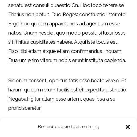
senatu est consuli quaestio Cn. Hoc loco tenere se
Triarius non potuit. Duo Reges: constructio interrete.
Ergo hoc quidem apparet, nos ad agendum esse
natos. Unum nescio, quo modo possit, si luxuriosus
sit, finitas cupiditates habere. Atqui iste locus est,
Piso, tibi etiam atque etiam confirmandus, inquam;
Duarum enim vitarum nobis erunt instituta capienda.
Sic enim censent, oportunitatis esse beate vivere. Et
harum quidem rerum facilis est et expedita distinctio.
Negabat igitur ullam esse artem, quae ipsa a se
proficisceretur;
LAUNCH PROJECT
Beheer cookie toestemming