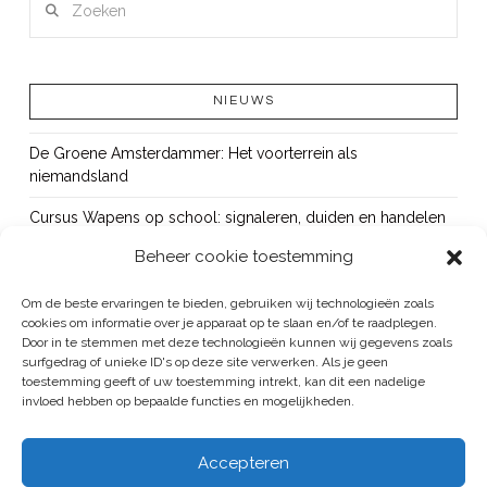
NIEUWS
De Groene Amsterdammer: Het voorterrein als
niemandsland
Cursus Wapens op school: signaleren, duiden en handelen
Beheer cookie toestemming
OUT!
Bureau Beke ontwikkelt jeugdmonitor Aruba
Om de beste ervaringen te bieden, gebruiken wij technologieën zoals
cookies om informatie over je apparaat op te slaan en/of te raadplegen.
Vacature: senior onderzoeker
Door in te stemmen met deze technologieën kunnen wij gegevens zoals
surfgedrag of unieke ID's op deze site verwerken. Als je geen
toestemming geeft of uw toestemming intrekt, kan dit een nadelige
invloed hebben op bepaalde functies en mogelijkheden.
BUREAU BEKE IS ONDERDEEL VAN DE VEILIGHEID EN HANDHAVING
Accepteren
GROEP