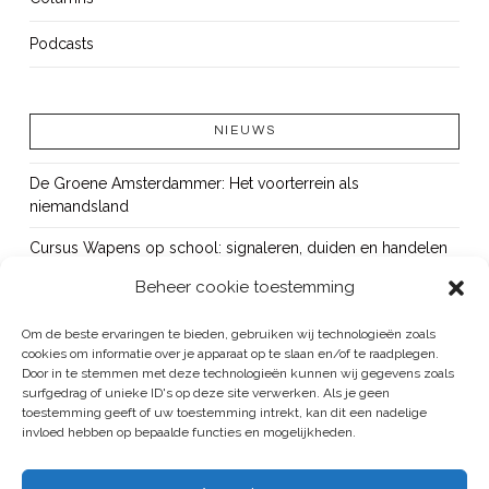
Podcasts
NIEUWS
De Groene Amsterdammer: Het voorterrein als
niemandsland
Cursus Wapens op school: signaleren, duiden en handelen
Beheer cookie toestemming
OUT!
Bureau Beke ontwikkelt jeugdmonitor Aruba
Om de beste ervaringen te bieden, gebruiken wij technologieën zoals
cookies om informatie over je apparaat op te slaan en/of te raadplegen.
Vacature: senior onderzoeker
Door in te stemmen met deze technologieën kunnen wij gegevens zoals
surfgedrag of unieke ID's op deze site verwerken. Als je geen
toestemming geeft of uw toestemming intrekt, kan dit een nadelige
invloed hebben op bepaalde functies en mogelijkheden.
BUREAU BEKE IS ONDERDEEL VAN DE VEILIGHEID EN HANDHAVING