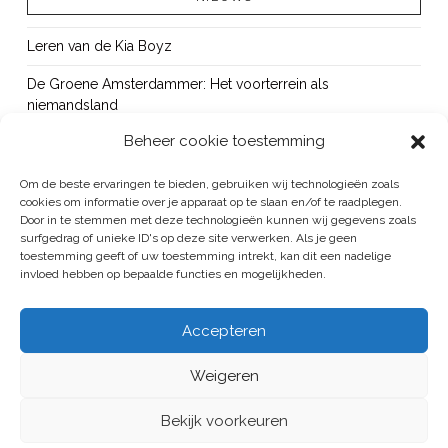
Leren van de Kia Boyz
De Groene Amsterdammer: Het voorterrein als
niemandsland
Beheer cookie toestemming
Cursus Wapens op school: signaleren, duiden en handelen
OUT!
Om de beste ervaringen te bieden, gebruiken wij technologieën zoals
cookies om informatie over je apparaat op te slaan en/of te raadplegen.
Bureau Beke ontwikkelt jeugdmonitor Aruba
Door in te stemmen met deze technologieën kunnen wij gegevens zoals
surfgedrag of unieke ID's op deze site verwerken. Als je geen
toestemming geeft of uw toestemming intrekt, kan dit een nadelige
invloed hebben op bepaalde functies en mogelijkheden.
BUREAU BEKE IS ONDERDEEL VAN DE VEILIGHEID EN HANDHAVING
Accepteren
GROEP
Weigeren
ALGEMENE VOORWAARDEN
/
PRIVACYREGELEMENT
HOME
PUBLICATIES
PROJECTEN
BUREAU
CONTACT
Bekijk voorkeuren