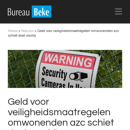
Na
Home
>
Nieuws
>
Geld voor veiligheidsmaatregelen omwonenden azc
schiet doel voorbij
Geld voor
veiligheidsmaatregelen
omwonenden azc schiet