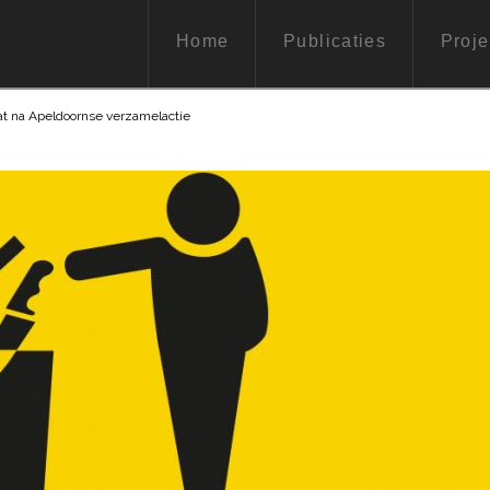
Home
Publicaties
Proje
at na Apeldoornse verzamelactie