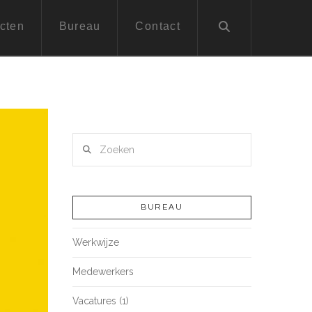
cten
Bureau
Contact
Zoeken
BUREAU
Werkwijze
Medewerkers
Vacatures (1)