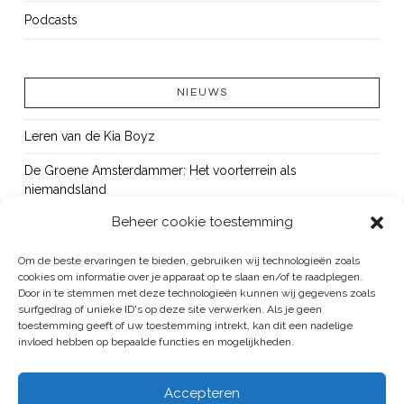
Podcasts
NIEUWS
Leren van de Kia Boyz
De Groene Amsterdammer: Het voorterrein als
niemandsland
Beheer cookie toestemming
Cursus Wapens op school: signaleren, duiden en handelen
OUT!
Om de beste ervaringen te bieden, gebruiken wij technologieën zoals
cookies om informatie over je apparaat op te slaan en/of te raadplegen.
Bureau Beke ontwikkelt jeugdmonitor Aruba
Door in te stemmen met deze technologieën kunnen wij gegevens zoals
surfgedrag of unieke ID's op deze site verwerken. Als je geen
toestemming geeft of uw toestemming intrekt, kan dit een nadelige
invloed hebben op bepaalde functies en mogelijkheden.
BUREAU BEKE IS ONDERDEEL VAN DE VEILIGHEID EN HANDHAVING
Accepteren
GROEP