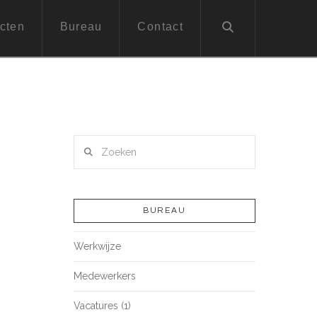
cten
Bureau
Contact
Zoeken
BUREAU
Werkwijze
Medewerkers
Vacatures (1)