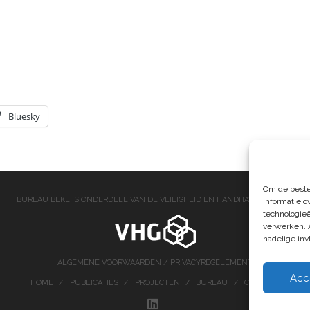
Bluesky
Om de beste
BUREAU BEKE IS ONDERDEEL VAN DE VEILIGHEID EN HANDHAVING GROEP
informatie o
technologieë
verwerken. 
nadelige in
ALGEMENE VOORWAARDEN
/
PRIVACYREGELEMENT
Acc
HOME
PUBLICATIES
PROJECTEN
BUREAU
CONTACT