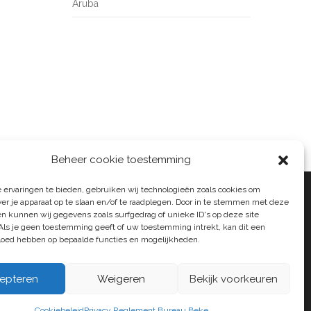
Aruba
Beheer cookie toestemming
 ervaringen te bieden, gebruiken wij technologieën zoals cookies om
ver je apparaat op te slaan en/of te raadplegen. Door in te stemmen met deze
n kunnen wij gegevens zoals surfgedrag of unieke ID's op deze site
Als je geen toestemming geeft of uw toestemming intrekt, kan dit een
vloed hebben op bepaalde functies en mogelijkheden.
epteren
Weigeren
Bekijk voorkeuren
Cookiebeleid
Privacy Reglement Bureau Beke