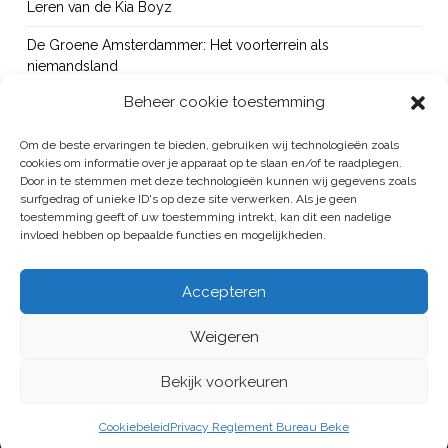
Leren van de Kia Boyz
De Groene Amsterdammer: Het voorterrein als
niemandsland
Beheer cookie toestemming
Cursus Wapens op school: signaleren, duiden en handelen
OUT!
Om de beste ervaringen te bieden, gebruiken wij technologieën zoals
cookies om informatie over je apparaat op te slaan en/of te raadplegen.
Bureau Beke ontwikkelt jeugdmonitor Aruba
Door in te stemmen met deze technologieën kunnen wij gegevens zoals
surfgedrag of unieke ID's op deze site verwerken. Als je geen
toestemming geeft of uw toestemming intrekt, kan dit een nadelige
invloed hebben op bepaalde functies en mogelijkheden.
BUREAU BEKE IS ONDERDEEL VAN DE VEILIGHEID EN HANDHAVING
Accepteren
GROEP
Weigeren
ALGEMENE VOORWAARDEN
/
PRIVACYREGELEMENT
HOME
PUBLICATIES
PROJECTEN
BUREAU
CONTACT
Bekijk voorkeuren
LINKEDIN
Cookiebeleid
Privacy Reglement Bureau Beke