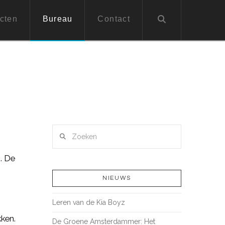
cten
Bureau
Contact
Zoeken
. De
NIEUWS
Leren van de Kia Boyz
s
ken.
De Groene Amsterdammer: Het