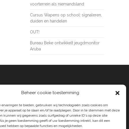
voorterrein als niemandsland
Cursus Wapens op school: signaleren,
duiden en handelen
OUT!
Bureau Beke ontwikkelt jeugdmonitor
Aruba
Beheer cookie toestemming
 ervaringen te bieden, gebruiken wij technologieën zoals cookies om
ver je apparaat op te slaan en/of te raadplegen. Door in te stemmen met deze
n kunnen wij gegevens zoals surfgedrag of unieke ID's op deze site
Als je geen toestemming geeft of uw toestemming intrekt, kan dit een
vloed hebben op bepaalde functies en mogelijkheden.