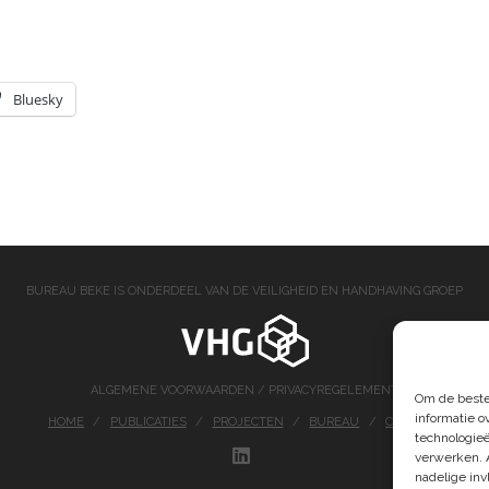
Bluesky
BUREAU BEKE IS ONDERDEEL VAN DE VEILIGHEID EN HANDHAVING GROEP
ALGEMENE VOORWAARDEN
/
PRIVACYREGELEMENT
Om de beste
informatie o
HOME
PUBLICATIES
PROJECTEN
BUREAU
CONTACT
technologieë
verwerken. 
LINKEDIN
nadelige in